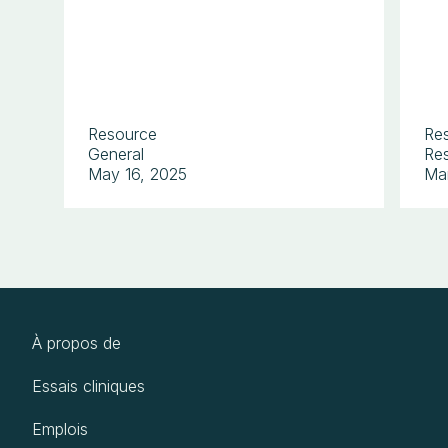
Resource
Re
General
Res
May 16, 2025
Ma
À propos de
Essais cliniques
Emplois