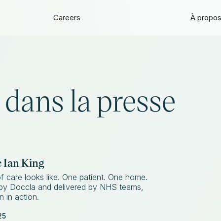
Careers
À propo
 dans la presse
c Ian King
of care looks like. One patient. One home.
d by Doccla and delivered by NHS teams,
n in action.
25