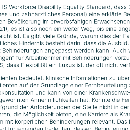
HS Workforce Disability Equality Standard, dass 
hes und zahnärztliches Personal) eine erklärte 
hen Bevölkerung im erwerbsfähigen Erwachsenen
1), es ist also noch ein weiter Weg, bis eine an
eicht ist. Es gibt viele Gründe, warum dies der Fal
chtliches Hindernis besteht darin, dass die Ausb
t Behinderungen angepasst werden kann. Auch w
gen“ für Arbeitnehmer mit Behinderungen vorz
ass Flexibilität ein Luxus ist, der oft nicht verf
enten bedeutet, klinische Informationen zu üb
ienten auf der Grundlage einer Fernbeurteilung 
deokonsultation und kann von einer Krankenschw
 gewohnten Annehmlichkeiten hat. Könnte die 
fgrund der Anforderungen der Stelle nicht in der
ren, die Möglichkeit bieten, eine Karriere als K
en mit körperlichen Behinderungen relevant. Das
ied für jemanden bedeuten, dessen Behinderung 