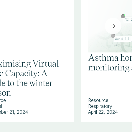
Asthma ho
imising Virtual
monitoring 
e Capacity: A
e to the winter
son
rce
Resource
l
Respiratory
ber 21, 2024
April 22, 2024