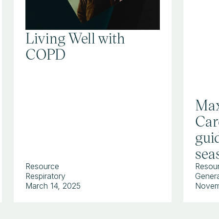
Living Well with
COPD
Max
Car
guid
sea
Resource
Resou
Respiratory
Genera
March 14, 2025
Novem