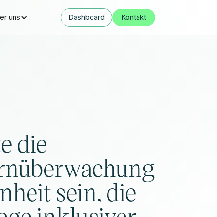
er uns
Dashboard
Kontakt
e die
ernüberwachung
heit sein, die
ge inklusiver