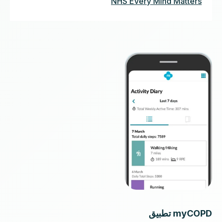
NHS Every Mind Matters
myCOPD تطبيق