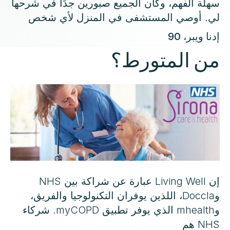
سهلة الفهم، وكان الجميع صبورين جدًا في شرحها
لي. أوصي المستشفى في المنزل لأي شخص
إدنا ويبر، 90
من المتورط؟
إن Living Well عبارة عن شراكة بين NHS
وDoccla، اللذين يوفران التكنولوجيا والفريق،
وmhealth الذي يوفر تطبيق myCOPD. شركاء
NHS هم